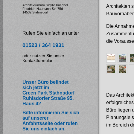
Architekturbüro Sibylle Kuschel
Architekten 
Friedrich-Naumann-Str. 75d
14532 Stahnsdorf
Bauvorhaben
Die Annahme
Rufen Sie einfach an unter
Zusammenführ
die Vorausse
01523 / 364 1931
oder nutzen Sie unser
K
ontaktformular
.
Unser Büro befindet
sich jetzt im
Green Park Stahnsdorf
Das Architek
Ruhlsdorfer Straße 95,
erfolgreiches
Haus 42
Büro liegen 
Bitte informieren Sie sich
Planungsleis
auf
unserer
Anfahrtsseite oder rufen
im Bereich d
Sie uns einfach an.